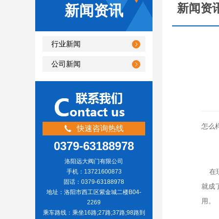
新闻资
新闻资讯
行业新闻
公司新闻
怎么
快速咨询热线
0379-63188978
洛阳远大阀门有限公司
在现
手机：13721600873
固话：0379-63188978
就成
地址：洛阳市西工区紫金城二楼B04-
用。
2269
乘车路线：乘坐16路;27路;37路;98路到