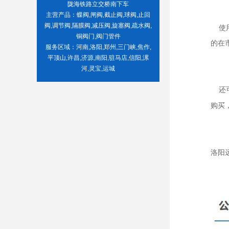
陇海铁路立交桥南下车
主营产品：蝶阀,闸阀,截止阀,球阀,止回
阀,调节阀,隔膜阀,减压阀,旋塞阀,疏水阀,
使用
铜阀门,阀门管件
的在
服务区域：河南,洛阳,郑州,三门峡,焦作,
平顶山,许昌,济源,南阳,驻马店,信阳,漯
河,灵宝,运城
还可
购买
洛阳