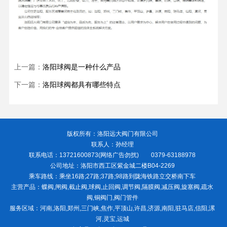
上一篇：
洛阳球阀是一种什么产品
下一篇：
洛阳球阀都具有哪些特点
版权所有：洛阳远大阀门有限公司
联系人：孙经理
联系电话：13721600873(网络广告勿扰) 0379-63188978
公司地址：洛阳市西工区紫金城二楼B04-2269
乘车路线：乘坐16路;27路;37路;98路到陇海铁路立交桥南下车
主营产品：蝶阀,闸阀,截止阀,球阀,止回阀,调节阀,隔膜阀,减压阀,旋塞阀,疏水
阀,铜阀门,阀门管件
服务区域：河南,洛阳,郑州,三门峡,焦作,平顶山,许昌,济源,南阳,驻马店,信阳,漯
河,灵宝,运城