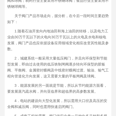
阀和球阀；制药行业主要采用不锈钢球阀；食品行业主要采用不
锈钢球阀等。
关于阀门产品市场走向，据分析，在今后一段时间主要趋势
如下：
1.随着石油开发向内地油田和海上油田的转移，以及电力工
业由30万千瓦以下的火电向30万千瓦以上的火电及水电和核电
发展，阀门产品也应依据设备应用领域变化相应改变其性能及参
数。
2．城建系统一般采用大量低压阀门，并且向环保型和节能
型发展，即由过去使用的低压铁制闸阀逐步转向环保型的胶板
阀、平衡阀、金属密封蝶阀及中线密封蝶阀过渡。输油、输气工
程向管道化方向发展，这又需要大量的平板闸阀及球阀。
3．能源发展的另一面就是节能，所以从节约能源方面看，
要发展蒸汽疏水阀，并向亚临界和超临界的高参数发展。
4．电站的建设向大型化发展，所以需用大口径及高压的安
全阀和减压阀，同时也需用快速启闭阀门。