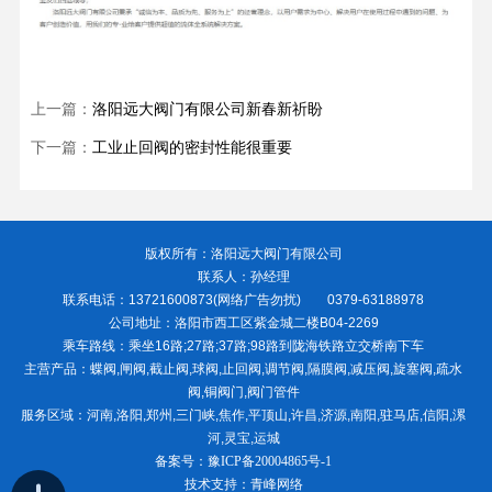
上一篇：
洛阳远大阀门有限公司新春新祈盼
下一篇：
工业止回阀的密封性能很重要
版权所有：洛阳远大阀门有限公司
联系人：孙经理
联系电话：13721600873(网络广告勿扰) 0379-63188978
公司地址：洛阳市西工区紫金城二楼B04-2269
乘车路线：乘坐16路;27路;37路;98路到陇海铁路立交桥南下车
主营产品：蝶阀,闸阀,截止阀,球阀,止回阀,调节阀,隔膜阀,减压阀,旋塞阀,疏水
阀,铜阀门,阀门管件
服务区域：河南,洛阳,郑州,三门峡,焦作,平顶山,许昌,济源,南阳,驻马店,信阳,漯
河,灵宝,运城
备案号：
豫ICP备20004865号-1
技术支持：青峰网络