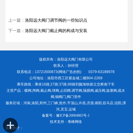
上一篇：
洛阳远大阀门调节阀的一些知识点
下一篇：
洛阳远大阀门截止阀的构成与安装
版权所有：洛阳远大阀门有限公司
联系人：孙经理
联系电话：13721600873(网络广告勿扰) 0379-63188978
公司地址：洛阳市西工区紫金城二楼B04-2269
乘车路线：乘坐16路;27路;37路;98路到陇海铁路立交桥南下车
主营产品：蝶阀,闸阀,截止阀,球阀,止回阀,调节阀,隔膜阀,减压阀,旋塞阀,疏水
阀,铜阀门,阀门管件
服务区域：河南,洛阳,郑州,三门峡,焦作,平顶山,许昌,济源,南阳,驻马店,信阳,漯
河,灵宝,运城
备案号：
豫ICP备20004865号-1
技术支持：青峰网络
流量统计：