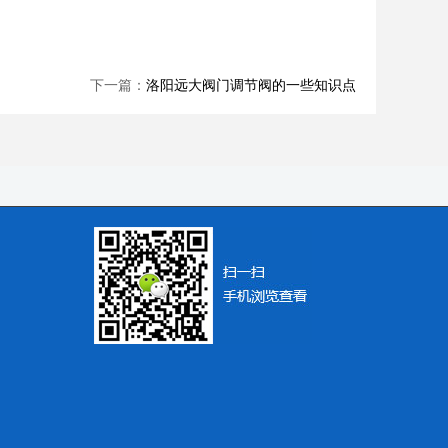
下一篇：
洛阳远大阀门调节阀的一些知识点