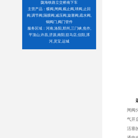
陇海铁路立交桥南下车
主营产品：蝶阀,闸阀,截止阀,球阀,止回
阀,调节阀,隔膜阀,减压阀,旋塞阀,疏水阀,
铜阀门,阀门管件
服务区域：河南,洛阳,郑州,三门峡,焦作,
平顶山,许昌,济源,南阳,驻马店,信阳,漯
河,灵宝,运城
闸阀
气开
活塞
通电