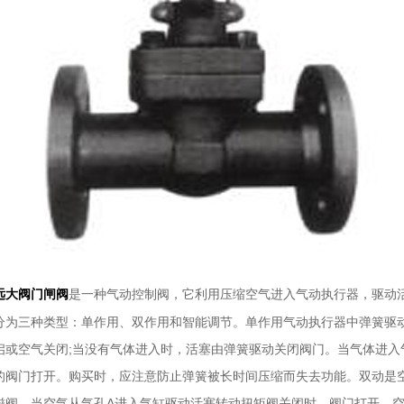
是一种气动控制阀，它利用压缩空气进入气动执行器，驱动
远大阀门闸阀
分为三种类型：单作用、双作用和智能调节。单作用气动执行器中弹簧驱
启或空气关闭;当没有气体进入时，活塞由弹簧驱动关闭阀门。当气体进入
的阀门打开。购买时，应注意防止弹簧被长时间压缩而失去功能。双动是
磁阀。当空气从气孔A进入气缸驱动活塞转动扭矩阀关闭时，阀门打开，空