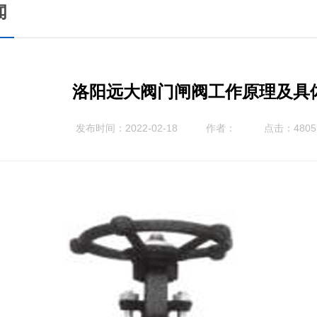
闻
洛阳远大阀门闸阀工作原理及具
发布时间：2022-02-18
作者：
点击：4805