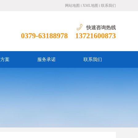
网站地图
XML地图
联系我们
快速咨询热线
0379-63188978 13721600873
决方案
服务承诺
联系我们