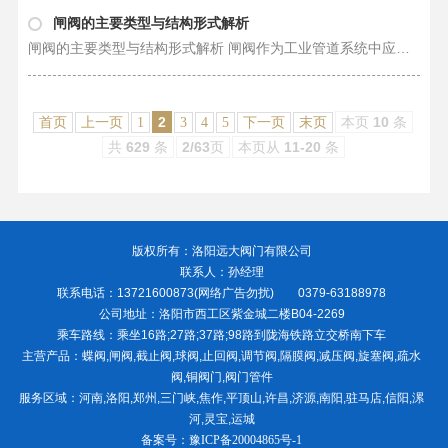
闸阀的主要类型与结构形式解析
闸阀的主要类型与结构形式解析 闸阀作为工业管道系统中应用***广泛的截断类阀门，其核心功能是通过…
2
本页
10
条
首页
上一页
1
3
4
5
下一页
末页
共
629
条
2/63
页
本页从
11-20
条
版权所有：洛阳远大阀门有限公司
联系人：孙经理
联系电话：13721600873(网络广告勿扰) 0379-63188978
公司地址：洛阳市西工区紫金城二楼B04-2269
乘车路线：乘坐16路;27路;37路;98路到陇海铁路立交桥南下车
主营产品：蝶阀,闸阀,截止阀,球阀,止回阀,调节阀,隔膜阀,减压阀,旋塞阀,疏水
阀,铜阀门,阀门管件
服务区域：河南,洛阳,郑州,三门峡,焦作,平顶山,许昌,济源,南阳,驻马店,信阳,漯
河,灵宝,运城
备案号：
豫ICP备20004865号-1