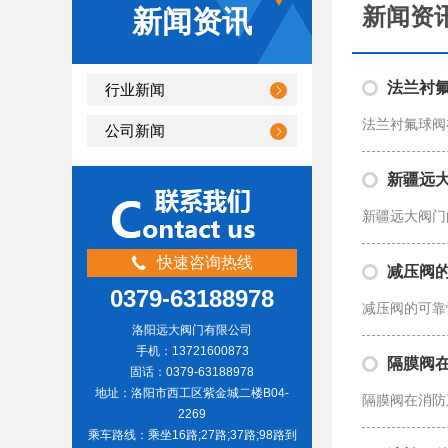
新闻资
新闻资讯
法兰衬
行业新闻
法兰衬氟球阀
公司新闻
新疆远
新疆远大阀门
快速咨询热线
减压阀
0379-63188978
减压阀的可靠
洛阳远大阀门有限公司
手机：13721600873
隔膜阀
固话：0379-63188978
地址：洛阳市西工区紫金城二楼B04-
隔膜阀在消防
2269
乘车路线：乘坐16路;27路;37路;98路到