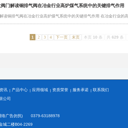
大阀门解读铜排气阀在冶金行业高炉煤气系统中的关键排气作用
解读铜排气阀在冶金行业高炉煤气系统中的关键排气作用 在冶金行业的
1
本页
10
条
共
629
条
2
3
4
下一页
末页
资讯
产品中心
应用领域
资质荣誉
服务承诺
联系我们
限公司
网络广告勿扰) 0379-63188978
二楼B04-2269