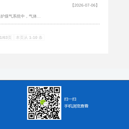
【2026-07-06】
高炉煤气系统中，气体…
1/63
页
本页从
1-10
条