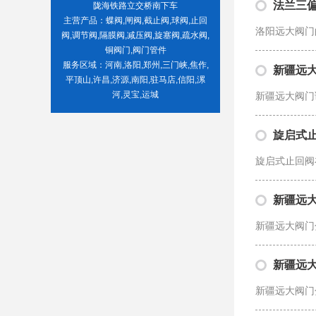
法兰三
陇海铁路立交桥南下车
主营产品：蝶阀,闸阀,截止阀,球阀,止回
洛阳远大阀门
阀,调节阀,隔膜阀,减压阀,旋塞阀,疏水阀,
铜阀门,阀门管件
服务区域：河南,洛阳,郑州,三门峡,焦作,
新疆远
平顶山,许昌,济源,南阳,驻马店,信阳,漯
河,灵宝,运城
新疆远大阀门
旋启式
旋启式止回阀
新疆远
新疆远大阀门
新疆远
新疆远大阀门